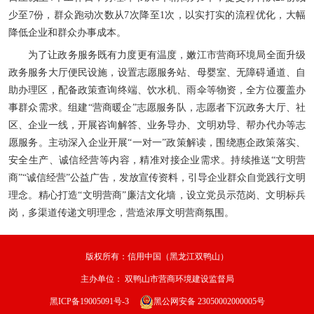
少至7份，群众跑动次数从7次降至1次，以实打实的流程优化，大幅
降低企业和群众办事成本。
为了让政务服务既有力度更有温度，嫩江市营商环境局全面升级
政务服务大厅便民设施，设置志愿服务站、母婴室、无障碍通道、自
助办理区，配备政策查询终端、饮水机、雨伞等物资，全方位覆盖办
事群众需求。组建“营商暖企”志愿服务队，志愿者下沉政务大厅、社
区、企业一线，开展咨询解答、业务导办、文明劝导、帮办代办等志
愿服务。主动深入企业开展“一对一”政策解读，围绕惠企政策落实、
安全生产、诚信经营等内容，精准对接企业需求。持续推送“文明营
商”“诚信经营”公益广告，发放宣传资料，引导企业群众自觉践行文明
理念。精心打造“文明营商”廉洁文化墙，设立党员示范岗、文明标兵
岗，多渠道传递文明理念，营造浓厚文明营商氛围。
版权所有：信用中国（黑龙江双鸭山）
主办单位：
双鸭山市营商环境建设监督局
黑ICP备19005091号-3
黑公网安备 23050002000005号