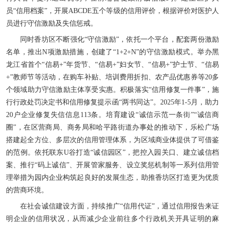
员“信用档案”，开展ABCDE五个等级的信用评价，根据评价对医护人
员进行守信激励及失信惩戒。
同时香坊区不断强化“守信激励”，依托一个平台，配套两份激励
名单，推出N项激励措施，创建了“1+2+N”的守信激励模式。举办黑
龙江省首个“信易+”年货节、“信易+”妇女节、“信易+”护士节、“信易
+”教师节等活动，在购车补贴、培训费用折扣、农产品优惠券等20多
个领域助力守信激励主体享受实惠。积极落实“信用修复一件事”，施
行行政处罚决定书和信用修复提示函“两书同达”。2025年1-5月，助力
20户企业修复失信信息113条。培育建设“诚信示范一条街”“诚信商
圈”，在区营商局、商务局和哈平路街道办事处的推动下，乐松广场
搭建起全方位、多层次的信用管理体系，为区域商业体提供了可借鉴
的范例。依托联东U谷打造“诚信园区”，把控入园关口、建立诚信档
案、推行“码上诚信”、开展管家服务、设立奖惩机制等一系列信用管
理举措为园内企业构筑起良好的发展生态，助推香坊区打造更为优质
的营商环境。
在社会诚信建设方面，持续推广“信用代证”，通过信用报告来证
明企业的信用状况，从而减少企业前往多个行政机关开具证明的麻