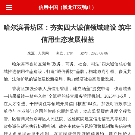
信用中国（黑龙江双鸭山）
哈尔滨香坊区：夯实四大诚信领域建设 筑牢
信用生态发展根基
来源 :
人民网
浏览 :
1784
发布 :
2025-06-06
哈尔滨市香坊区聚焦“政务、商务、社会、司法”四大诚信核心领
域推进信用生态建设，打造“诚信香坊”品牌，构建政府引领、多元共
治、法治护航的诚信建设新格局，助力经济社会高质量发展。
香坊区加强公职人员信用管理，建立涵盖“提交申请—快速核查
—结果反馈—材料入档”全流程的核查服务管理机制。2025年1-5月，
在人才引进、干部调任等领域开展信用核查104次。加强对行政事业
单位与企业签订合同的智能化履约监管，动态监督履约进度全程监
管。区营商局分别与区人民法院、区检察院建立信用信息共享机制、
政务诚信诉讼执行协调机制、政务主体失信风险预警机制和失信被执
行人名单提示退出机制，在前端督促政府诚信履约。建立医护人