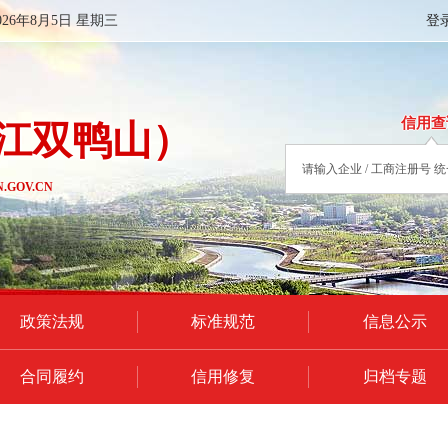
026年8月5日 星期三
登
信用查
江双鸭山）
.GOV.CN
政策法规
标准规范
信息公示
合同履约
信用修复
归档专题