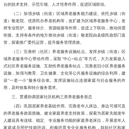
台的技术支持、示范引领、人才培养作用，促进区域联动。
（二）加强乡镇（街道）区域养老服务能力建设。依托乡镇（街
道）敬老院、优质民办养老机构等，改扩建为区域养老服务中心，发
挥专业照护、服务转介、资源链接等作用，促进上下联动，推动供需
衔接。支持有条件的地方推动乡镇（街道）敬老院由县级民政部门直
管，探索推广委托运营，提升服务管理质效。
（三）完善村（社区）养老服务设施站点。发挥乡镇（街道）区
域养老服务中心带动作用，采取“中心+站点”等方式，大力发展嵌入
式社区养老服务设施、互助性养老服务站点，完善老旧小区养老服务
设施，加强与教育、卫生健康、文化等公共服务设施的综合利用，建
设“一老一小”服务综合体。发挥设施站点连接家庭与社会服务的作
用，及时收集和转介服务需求。
三、贯通协调居家社区机构三类养老服务形态
（四）巩固居家养老基础作用。完善老年人床边、身边可感可及
的养老服务政策措施。健全家庭养老支持政策，探索为居家失能老年
人建设具有连续、稳定、专业服务功能的家庭养老床位，开展老年人
家庭成员照护技能培训。积极培育专业化服务机构，鼓励社区和家