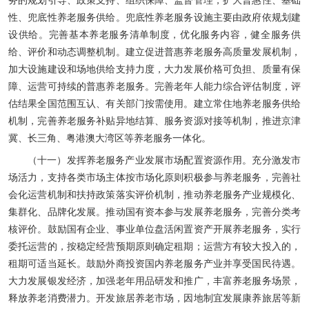
务的规划引导、政策支持、组织保障、监督管理，扩大普惠性、基础
性、兜底性养老服务供给。兜底性养老服务设施主要由政府依规划建
设供给。完善基本养老服务清单制度，优化服务内容，健全服务供
给、评价和动态调整机制。建立促进普惠养老服务高质量发展机制，
加大设施建设和场地供给支持力度，大力发展价格可负担、质量有保
障、运营可持续的普惠养老服务。完善老年人能力综合评估制度，评
估结果全国范围互认、有关部门按需使用。建立常住地养老服务供给
机制，完善养老服务补贴异地结算、服务资源对接等机制，推进京津
冀、长三角、粤港澳大湾区等养老服务一体化。
（十一）发挥养老服务产业发展市场配置资源作用。充分激发市
场活力，支持各类市场主体按市场化原则积极参与养老服务，完善社
会化运营机制和扶持政策落实评价机制，推动养老服务产业规模化、
集群化、品牌化发展。推动国有资本参与发展养老服务，完善分类考
核评价。鼓励国有企业、事业单位盘活闲置资产开展养老服务，实行
委托运营的，按稳定经营预期原则确定租期；运营方有较大投入的，
租期可适当延长。鼓励外商投资国内养老服务产业并享受国民待遇。
大力发展银发经济，加强老年用品研发和推广，丰富养老服务场景，
释放养老消费潜力。开发旅居养老市场，因地制宜发展康养旅居等新