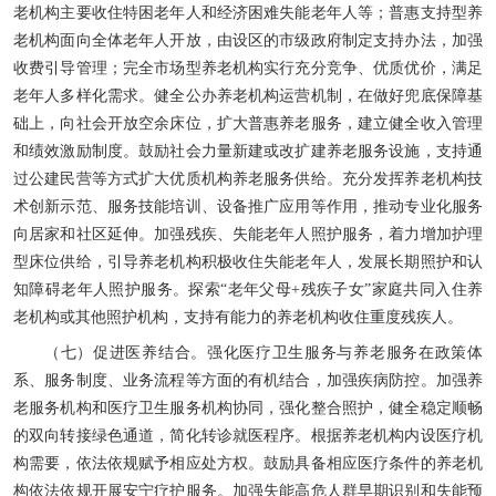
老机构主要收住特困老年人和经济困难失能老年人等；普惠支持型养
老机构面向全体老年人开放，由设区的市级政府制定支持办法，加强
收费引导管理；完全市场型养老机构实行充分竞争、优质优价，满足
老年人多样化需求。健全公办养老机构运营机制，在做好兜底保障基
础上，向社会开放空余床位，扩大普惠养老服务，建立健全收入管理
和绩效激励制度。鼓励社会力量新建或改扩建养老服务设施，支持通
过公建民营等方式扩大优质机构养老服务供给。充分发挥养老机构技
术创新示范、服务技能培训、设备推广应用等作用，推动专业化服务
向居家和社区延伸。加强残疾、失能老年人照护服务，着力增加护理
型床位供给，引导养老机构积极收住失能老年人，发展长期照护和认
知障碍老年人照护服务。探索“老年父母+残疾子女”家庭共同入住养
老机构或其他照护机构，支持有能力的养老机构收住重度残疾人。
（七）促进医养结合。强化医疗卫生服务与养老服务在政策体
系、服务制度、业务流程等方面的有机结合，加强疾病防控。加强养
老服务机构和医疗卫生服务机构协同，强化整合照护，健全稳定顺畅
的双向转接绿色通道，简化转诊就医程序。根据养老机构内设医疗机
构需要，依法依规赋予相应处方权。鼓励具备相应医疗条件的养老机
构依法依规开展安宁疗护服务。加强失能高危人群早期识别和失能预