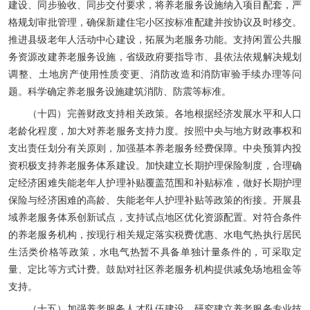
建设、同步验收、同步交付要求，将养老服务设施纳入项目配套，严
格规划审批管理，确保新建住宅小区按标准配建并按协议及时移交。
推进县级老年人活动中心建设，拓展为老服务功能。支持闲置公共服
务资源改建养老服务设施，省级政府要指导市、县依法依规解决规划
调整、土地房产使用性质变更、消防改造和消防审验手续办理等问
题。科学确定养老服务设施建筑消防、防震等标准。
（十四）完善财政支持相关政策。各地根据经济发展水平和人口
老龄化程度，加大对养老服务支持力度。按照中央与地方财政事权和
支出责任划分有关原则，加强基本养老服务经费保障。中央预算内投
资积极支持养老服务体系建设。加快建立长期护理保险制度，合理确
定经济困难失能老年人护理补贴覆盖范围和补贴标准，做好长期护理
保险与经济困难的高龄、失能老年人护理补贴等政策的衔接。开展县
域养老服务体系创新试点，支持试点地区优化资源配置。对符合条件
的养老服务机构，按现行相关规定落实税费优惠、水电气热执行居民
生活类价格等政策，水电气热暂不具备单独计量条件的，可采取定
量、定比等方式计费。鼓励对社区养老服务机构提供减免场地租金等
支持。
（十五）加强养老服务人才队伍建设。研究建立养老服务专业技