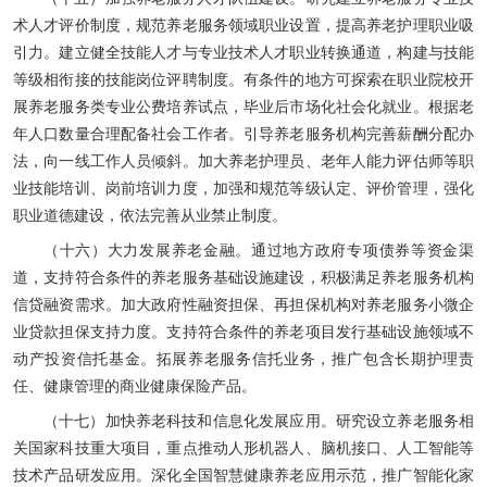
术人才评价制度，规范养老服务领域职业设置，提高养老护理职业吸
引力。建立健全技能人才与专业技术人才职业转换通道，构建与技能
等级相衔接的技能岗位评聘制度。有条件的地方可探索在职业院校开
展养老服务类专业公费培养试点，毕业后市场化社会化就业。根据老
年人口数量合理配备社会工作者。引导养老服务机构完善薪酬分配办
法，向一线工作人员倾斜。加大养老护理员、老年人能力评估师等职
业技能培训、岗前培训力度，加强和规范等级认定、评价管理，强化
职业道德建设，依法完善从业禁止制度。
（十六）大力发展养老金融。通过地方政府专项债券等资金渠
道，支持符合条件的养老服务基础设施建设，积极满足养老服务机构
信贷融资需求。加大政府性融资担保、再担保机构对养老服务小微企
业贷款担保支持力度。支持符合条件的养老项目发行基础设施领域不
动产投资信托基金。拓展养老服务信托业务，推广包含长期护理责
任、健康管理的商业健康保险产品。
（十七）加快养老科技和信息化发展应用。研究设立养老服务相
关国家科技重大项目，重点推动人形机器人、脑机接口、人工智能等
技术产品研发应用。深化全国智慧健康养老应用示范，推广智能化家