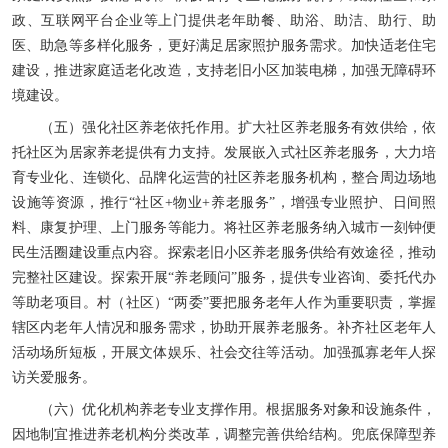
政、互联网平台企业等上门提供老年助餐、助浴、助洁、助行、助
医、助急等多样化服务，更好满足居家照护服务需求。加快适老住宅
建设，推进家庭适老化改造，支持老旧小区加装电梯，加强无障碍环
境建设。
（五）强化社区养老依托作用。扩大社区养老服务有效供给，依
托社区为居家养老提供有力支持。发展嵌入式社区养老服务，大力培
育专业化、连锁化、品牌化运营的社区养老服务机构，整合周边场地
设施等资源，推行“社区+物业+养老服务”，增强专业照护、日间照
料、康复护理、上门服务等能力。将社区养老服务纳入城市一刻钟便
民生活圈建设重点内容。探索老旧小区养老服务供给有效途径，推动
完整社区建设。探索开展“养老顾问”服务，提供专业咨询、委托代办
等助老项目。村（社区）“两委”要把服务老年人作为重要职责，掌握
辖区内老年人情况和服务需求，协助开展养老服务。补齐社区老年人
活动场所短板，开展文体娱乐、社会交往等活动。加强孤寡老年人探
访关爱服务。
（六）优化机构养老专业支撑作用。根据服务对象和设施条件，
因地制宜推进养老机构分类改革，调整完善供给结构。兜底保障型养