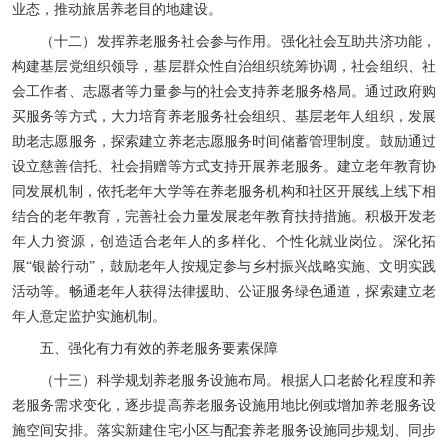
业态，推动旅居养老目的地建设。
（十二）发挥养老服务社会参与作用。强化社会互助共济功能，
构建基层党组织领导，基层群众性自治组织统筹协调，社会组织、社
会工作者、志愿者等力量参与的社会支持养老服务格局。通过政府购
买服务等方式，大力培育养老服务社会组织、基层老年人组织，发展
助老志愿服务，探索建立养老志愿服务时间储蓄管理制度。鼓励通过
设立慈善信托、社会捐赠等方式支持开展养老服务。建立老年教育协
同发展机制，依托老年大学等在养老服务机构和社区开展线上线下相
结合的老年教育，完善社会力量发展老年教育扶持措施。积极开发老
年人力资源，创造适合老年人的多样化、个性化就业岗位。深化拓
展“银龄行动”，鼓励老年人按规定参与乡村振兴战略实施、文明实践
活动等。畅通老年人获得法律援助、公证服务绿色通道，探索建立老
年人意定监护实施机制。
五、强化有力有效的养老服务要素保障
（十三）科学规划养老服务设施布局。根据人口老龄化程度和养
老服务需求变化，逐步提高养老服务设施用地比例或增加养老服务设
施空间安排。落实新建住宅小区与配套养老服务设施同步规划、同步