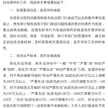
好信用评价工作，现就有关事项通知如下：
一、拓展案源信息，提高评价效能
在原有法院判决案例和相关执法部门行政处罚认定的案件事实基
础上，增加审计报告或审计部门移送问题线索的查办结果作为依据，
重点就商业贿赂、违规竞标等行为造成的医药价格虚高开展评价处
置。强化与法院、税务、市场监管、审计等部门的贯通协作，建立稳
定的信息交换机制，及时获取相关案源信息，提升评价工作的时效
性。
二、坚持从严标准，筑牢合规底线
简化失信等级，将失信评价中“一般”“中等”“严重”和“特别严
重”四档，简化为“失信”“严重失信”“特别严重失信”三档。收紧评价标
准，对于商业贿赂导致的“特别严重失信”由原先的200万元以上调整
为100万元以上，“严重失信”由原先的50万—200万调整为50万—100
万。对于涉税违法导致的“特别严重失信”由原先的1000万元以上调整
为250万元以上，“严重失信”由原先的100万—1000万调整为50万—
250万，“失信”由原先的10万—100万调整为5万—50万。对失信行为
涉及向医疗保障部门（含医药集中采购机构）工作人员行贿及给予其