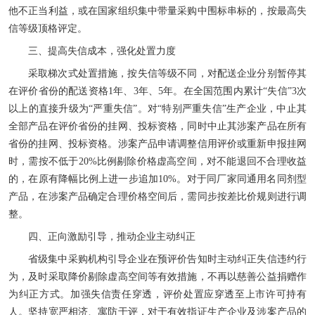
他不正当利益，或在国家组织集中带量采购中围标串标的，按最高失
信等级顶格评定。
三、提高失信成本，强化处置力度
采取梯次式处置措施，按失信等级不同，对配送企业分别暂停其
在评价省份的配送资格1年、3年、5年。在全国范围内累计“失信”3次
以上的直接升级为“严重失信”。对“特别严重失信”生产企业，中止其
全部产品在评价省份的挂网、投标资格，同时中止其涉案产品在所有
省份的挂网、投标资格。涉案产品申请调整信用评价或重新申报挂网
时，需按不低于20%比例剔除价格虚高空间，对不能退回不合理收益
的，在原有降幅比例上进一步追加10%。对于同厂家同通用名同剂型
产品，在涉案产品确定合理价格空间后，需同步按差比价规则进行调
整。
四、正向激励引导，推动企业主动纠正
省级集中采购机构引导企业在预评价告知时主动纠正失信违约行
为，及时采取降价剔除虚高空间等有效措施，不再以慈善公益捐赠作
为纠正方式。加强失信责任穿透，评价处置应穿透至上市许可持有
人。坚持宽严相济、寓防于评，对于有效指证生产企业及涉案产品的