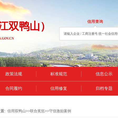
信用查询
江双鸭山）
.GOV.CN
政策法规
标准规范
信息公示
合同履约
信用修复
归档专题
位置:
信用双鸭山
>>
联合奖惩
>>
守信激励案例