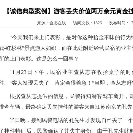
【诚信典型案例】游客丢失价值两万余元黄金挂
来源 :
合肥在线
访问次数 :
1826
发布时间：
“今天我们来上门表彰，是对你这种拾金不昧的行为给
线-红杉林”景点游人如织，而在此处附近经营民宿的业
所的上门表彰。这是怎么一回事？
11月23日下午，民宿业主查从志在收拾桌子的
件。“客人发现丢失了，肯定会很着急！”当即，查从志
根据查从志提供的信息，民警得知游客驾车离开，
排查车辆，最终确定丢失挂件的游客来自江苏南京的孔先
当日晚，接到民警电话的孔先生才发现自己丢了一个
了挂件特征后，民警确认了其失主身份。由于孔先生此