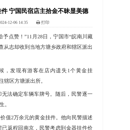
件 宁国民宿店主拾金不昧显美德
2024-12-06 14:35
打印
予点赞！”11月28日，宁国市“皖南川藏
主查从志却收到当地方塘乡政府和辖区派出
时候，发现有游客在店内遗失1个黄金挂
赶往辖区方塘派出所。
却无法确定车辆车牌号。随后，民警逐一
生。
价值2万余元的黄金挂件。他向民警描述
时已返程回南京，民警考虑到金器挂件价