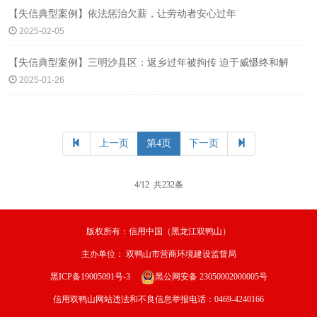
【失信典型案例】依法惩治欠薪，让劳动者安心过年
2025-02-05
【失信典型案例】三明沙县区：返乡过年被拘传 迫于威慑终和解
2025-01-26
上一页
第4页
下一页
4/12 共232条
版权所有：信用中国（黑龙江双鸭山）
主办单位：
双鸭山市营商环境建设监督局
黑ICP备19005091号-3
黑公网安备 23050002000005号
信用双鸭山网站违法和不良信息举报电话：0469-4240166