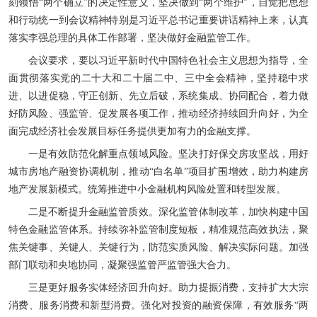
刻领悟“两个确立”的决定性意义，坚决做到“两个维护”，自觉把思想
和行动统一到会议精神特别是习近平总书记重要讲话精神上来，认真
落实李强总理的具体工作部署，坚决做好金融监管工作。
会议要求，要以习近平新时代中国特色社会主义思想为指导，全
面贯彻落实党的二十大和二十届二中、三中全会精神，坚持稳中求
进、以进促稳，守正创新、先立后破，系统集成、协同配合，着力做
好防风险、强监管、促发展各项工作，推动经济持续回升向好，为全
面完成经济社会发展目标任务提供更加有力的金融支撑。
一是有效防范化解重点领域风险。坚决打好保交房攻坚战，用好
城市房地产融资协调机制，推动“白名单”项目扩围增效，助力构建房
地产发展新模式。统筹推进中小金融机构风险处置和转型发展。
二是不断提升金融监管质效。深化监管体制改革，加快构建中国
特色金融监管体系。持续弥补监管制度短板，精准规范高效执法，聚
焦关键事、关键人、关键行为，防范实质风险、解决实际问题。加强
部门联动和央地协同，凝聚强监管严监管强大合力。
三是更好服务实体经济回升向好。助力提振消费，支持扩大大宗
消费、服务消费和新型消费。强化对投资的融资保障，有效服务“两