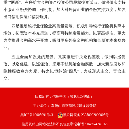
重”“两新”。有序扩大金融资产投资公司股权投资试点。做深做实支持
小微企业融资协调工作机制。加大对外贸企业的金融支持力度，加强
出口信用保险和信贷服务。
四是推动银行业保险业高质量发展。积极引导银行保险机构降本
增效，拓宽资本补充渠道，提高可持续发展能力。以更高标准、更大
力度推进金融高水平开放，吸引更多外资金融机构和长期资本来华兴
业。
五是全面加强党的建设。扎实推进中央巡视整改，做到以巡促
改、以巡促建、以巡促治。坚定不移惩治金融腐败，加大新型腐败和
隐性腐败查办力度。持之以恒纠治“四风”，力戒形式主义、官僚主
义。
版权所有：信用中国（黑龙江双鸭山）
主办单位：
双鸭山市营商环境建设监督局
黑ICP备19005091号-3
黑公网安备 23050002000005号
信用双鸭山网站违法和不良信息举报电话：0469-4240166