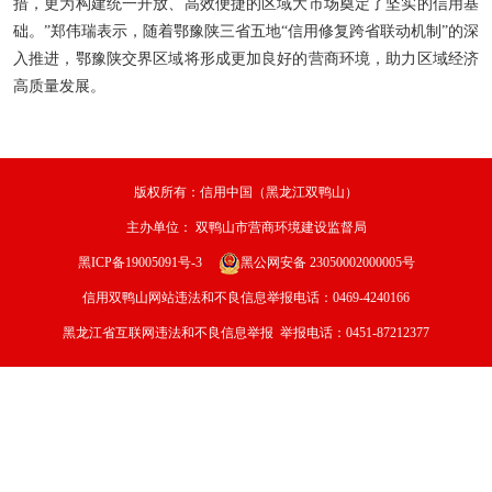
措，更为构建统一开放、高效便捷的区域大市场奠定了坚实的信用基
础。”郑伟瑞表示，随着鄂豫陕三省五地“信用修复跨省联动机制”的深
入推进，鄂豫陕交界区域将形成更加良好的营商环境，助力区域经济
高质量发展。
版权所有：信用中国（黑龙江双鸭山）
主办单位：
双鸭山市营商环境建设监督局
黑ICP备19005091号-3
黑公网安备 23050002000005号
信用双鸭山网站违法和不良信息举报电话：0469-4240166
黑龙江省互联网违法和不良信息举报 举报电话：0451-87212377