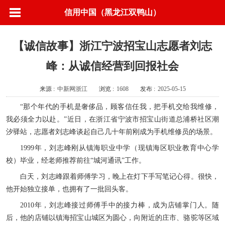
信用中国（黑龙江双鸭山）
【诚信故事】浙江宁波招宝山志愿者刘志
峰：从诚信经营到回报社会
来源 :
中新网浙江
浏览 :
1608
发布 :
2025-05-15
“那个年代的手机是奢侈品，顾客信任我，把手机交给我维修，
我必须全力以赴。”近日，在浙江省宁波市招宝山街道总浦桥社区潮
汐驿站，志愿者刘志峰谈起自己几十年前刚成为手机维修员的场景。
1999年，刘志峰刚从镇海职业中学（现镇海区职业教育中心学
校）毕业，经老师推荐前往“城河通讯”工作。
白天，刘志峰跟着师傅学习，晚上在灯下手写笔记心得。很快，
他开始独立接单，也拥有了一批回头客。
2010年，刘志峰接过师傅手中的接力棒，成为店铺掌门人。随
后，他的店铺以镇海招宝山城区为圆心，向附近的庄市、骆驼等区域