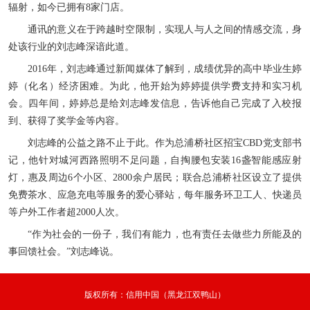
辐射，如今已拥有8家门店。
通讯的意义在于跨越时空限制，实现人与人之间的情感交流，身
处该行业的刘志峰深谙此道。
2016年，刘志峰通过新闻媒体了解到，成绩优异的高中毕业生婷
婷（化名）经济困难。为此，他开始为婷婷提供学费支持和实习机
会。四年间，婷婷总是给刘志峰发信息，告诉他自己完成了入校报
到、获得了奖学金等内容。
刘志峰的公益之路不止于此。作为总浦桥社区招宝CBD党支部书
记，他针对城河西路照明不足问题，自掏腰包安装16盏智能感应射
灯，惠及周边6个小区、2800余户居民；联合总浦桥社区设立了提供
免费茶水、应急充电等服务的爱心驿站，每年服务环卫工人、快递员
等户外工作者超2000人次。
“作为社会的一份子，我们有能力，也有责任去做些力所能及的
事回馈社会。”刘志峰说。
版权所有：信用中国（黑龙江双鸭山）